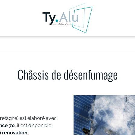
Châssis de désenfumage
retagne) est élaboré avec
nce 70
, il est disponible
en
rénovation
.