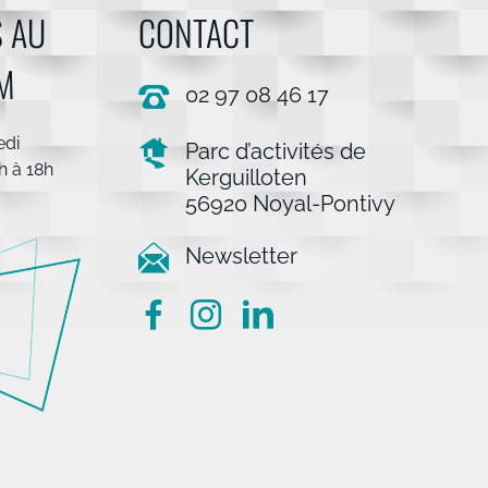
 AU
CONTACT
M
02 97 08 46 17
edi
Parc d’activités de
h à 18h
Kerguilloten
56920 Noyal-Pontivy
Newsletter